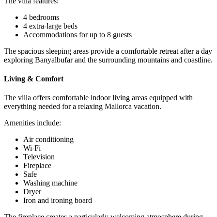
The villa features:
4 bedrooms
4 extra-large beds
Accommodations for up to 8 guests
The spacious sleeping areas provide a comfortable retreat after a day
exploring Banyalbufar and the surrounding mountains and coastline.
Living & Comfort
The villa offers comfortable indoor living areas equipped with
everything needed for a relaxing Mallorca vacation.
Amenities include:
Air conditioning
Wi-Fi
Television
Fireplace
Safe
Washing machine
Dryer
Iron and ironing board
The fireplace creates a particularly welcoming atmosphere during