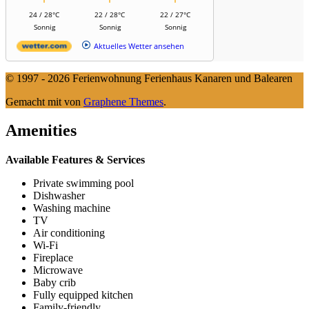
24 / 28°C
22 / 28°C
22 / 27°C
Sonnig
Sonnig
Sonnig
Aktuelles Wetter ansehen
© 1997 - 2026 Ferienwohnung Ferienhaus Kanaren und Balearen
Gemacht mit
von
Graphene Themes
.
Amenities
Available Features & Services
Private swimming pool
Dishwasher
Washing machine
TV
Air conditioning
Wi-Fi
Fireplace
Microwave
Baby crib
Fully equipped kitchen
Family-friendly